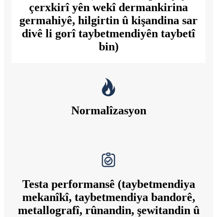
çerxkirî yên wekî dermankirina
germahiyê, hilgirtin û kişandina sar
divê li gorî taybetmendiyên taybetî
bin)
Normalîzasyon
Testa performansê (taybetmendiya
mekanîkî, taybetmendiya bandorê,
metallografî, rûnandin, şewitandin û