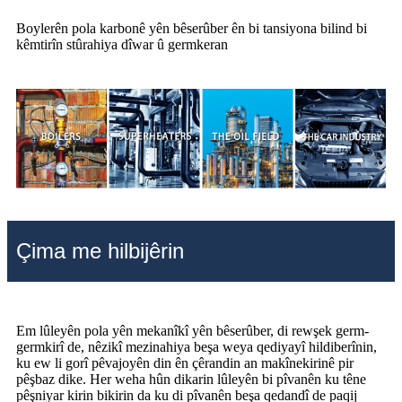
Boylerên pola karbonê yên bêserûber ên bi tansiyona bilind bi
kêmtirîn stûrahiya dîwar û germkeran
Çima me hilbijêrin
Em lûleyên pola yên mekanîkî yên bêserûber, di rewşek germ-
germkirî de, nêzikî mezinahiya beşa weya qediyayî hildiberînin,
ku ew li gorî pêvajoyên din ên çêrandin an makînekirinê pir
pêşbaz dike. Her weha hûn dikarin lûleyên bi pîvanên ku têne
pêşniyar kirin bikirin da ku di pîvanên beşa qedandî de paqij