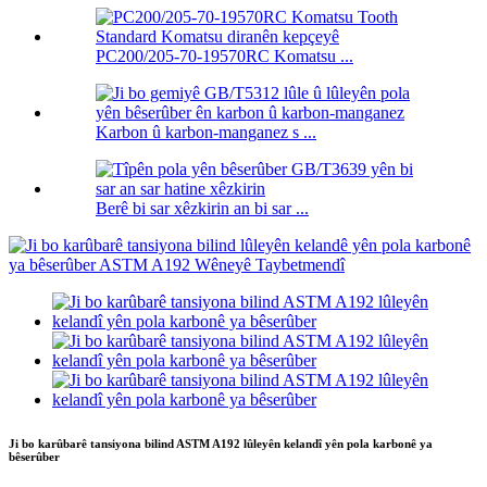
PC200/205-70-19570RC Komatsu ...
Karbon û karbon-manganez s ...
Berê bi sar xêzkirin an bi sar ...
Ji bo karûbarê tansiyona bilind ASTM A192 lûleyên kelandî yên pola karbonê ya
bêserûber