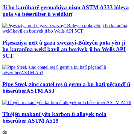
Ji bo karûbarê germahiya nizm ASTM A333 lûleya
pola ya bêserûber û weldkirî
Pîşesaziya neft û gaza xwezayî-Bûleyên pola yên ji
bo karanîna wekî kavil an boriyek ji bo Wells API
5CT
Pipe Steel, zinc coatel reş û germ a ku hatî pêçandî û
bêserûberASTM A53
Tîrêjên makanî yên karbon û alloyek pola
bêserûber ASTM A519
de