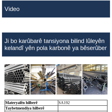
Video
Ji bo karûbarê tansiyona bilind lûleyên
kelandî yên pola karbonê ya bêserûber
Materyalên hilberê
SA192
Taybetmendiya hilberê