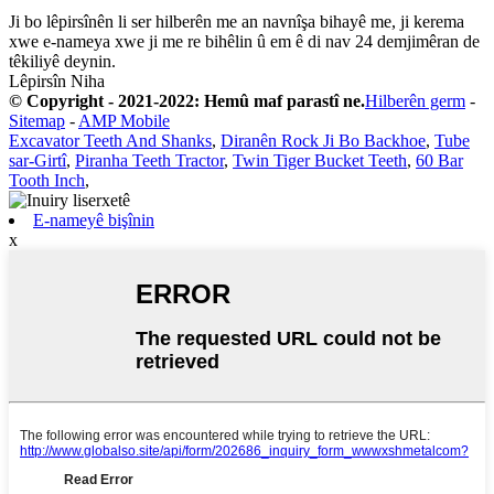
Ji bo lêpirsînên li ser hilberên me an navnîşa bihayê me, ji kerema
xwe e-nameya xwe ji me re bihêlin û em ê di nav 24 demjimêran de
têkiliyê deynin.
Lêpirsîn Niha
© Copyright - 2021-2022: Hemû maf parastî ne.
Hilberên germ
-
Sitemap
-
AMP Mobile
Excavator Teeth And Shanks
,
Diranên Rock Ji Bo Backhoe
,
Tube
sar-Girtî
,
Piranha Teeth Tractor
,
Twin Tiger Bucket Teeth
,
60 Bar
Tooth Inch
,
E-nameyê bişînin
x