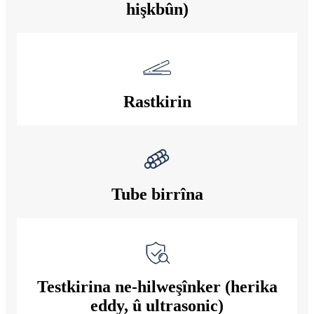
hişkbûn)
Rastkirin
Tube birrîna
Testkirina ne-hilweşînker (herika
eddy, û ultrasonic)