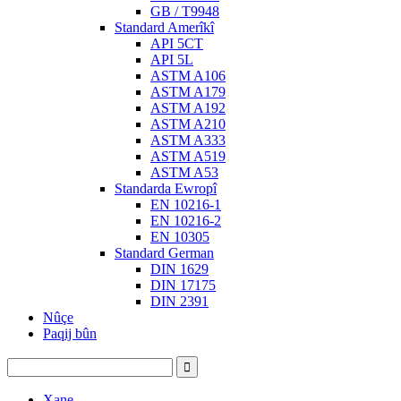
GB / T9948
Standard Amerîkî
API 5CT
API 5L
ASTM A106
ASTM A179
ASTM A192
ASTM A210
ASTM A333
ASTM A519
ASTM A53
Standarda Ewropî
EN 10216-1
EN 10216-2
EN 10305
Standard German
DIN 1629
DIN 17175
DIN 2391
Nûçe
Paqij bûn
Xane