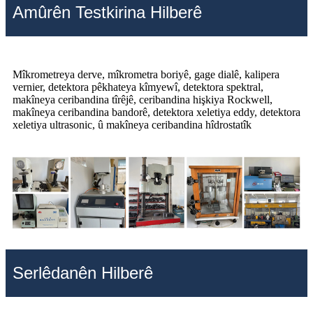
Amûrên Testkirina Hilberê
Mîkrometreya derve, mîkrometra boriyê, gage dialê, kalipera
vernier, detektora pêkhateya kîmyewî, detektora spektral,
makîneya ceribandina tîrêjê, ceribandina hişkiya Rockwell,
makîneya ceribandina bandorê, detektora xeletiya eddy, detektora
xeletiya ultrasonic, û makîneya ceribandina hîdrostatîk
Serlêdanên Hilberê