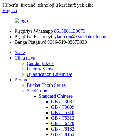
Hilberîn, firotanê, teknolojî û karûbarê yek dike
English
Piştgiriya Whatsapp
8615861130670
Piştgiriya E-nameyê
yianmou@xsmetaltech.com
Banga Piştgiriyê
0086-519-88673333
Xane
Çûna nava
Çanda Şirketa
Factory Show
Qualification Enterprise
Products
Bucket Tooth Series
Steel Tube
Standard Chinese
GB / T3087
GB / T3639
GB / T5310
GB / T5312
GB / T6479
GB / T8162
GB / T8163