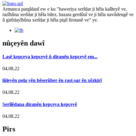
Armanca pargîdanî ew e ku "baweriya xerîdar ji hêla kalîteyê ve,
razîbûna xerîdar ji hêla bilez, bazara gerdûnî ve ji hêla navûdengê ve
û girêdayîbûna xerîdar ji hêla piştî firotanê ve" ye.
nûçeyên dawî
Laşê kepçeya kepçeyê û diranên kepçeyê em...
04,08,22
lûleyên pola yên bêserûber ên rast-sar ên xêzkirî
04,08,22
Serîlêdana diranên kepçeya kepçeyê
04,08,22
Pirs