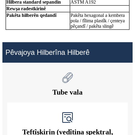
Hilbera standard sepandin
ASTM A192
Rewşa radestkirinê
Pakêta hilberên qedandî
Pakêta hexagonal a kembera
pola / fîlima plastîk / çenteya
pêçandî / pakêta slingê
Pêvajoya Hilberîna Hilberê
Tube vala
Teftîşkirin (vedîtina spektral,