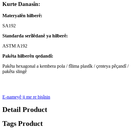
Kurte Danasîn:
Materyalên hilberê:
SA192
Standarda serîlêdanê ya hilberê:
ASTM A192
Pakêta hilberên qedandî:
Pakêta hexagonal a kembera pola / fîlima plastîk / çenteya pêçandî /
pakêta slingê
E-nameyê ji me re bişînin
Detail Product
Tags Product