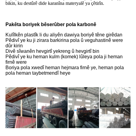
bikin, ku destûrê dide karanîna materyalê ya çêtirîn.
Pakêta boriyek bêserûber pola karbonê
Kulîlkên plastîk li du aliyên dawiya boriyê têne girêdan
Pêdivî ye ku ji zirara barkirina pola û veguhastinê were
dûr kirin
Divê sîwanên hevgirtî yekreng û hevgirtî bin
Pêdivî ye ku heman kulm (komek) lûleya pola ji heman
firnê were
Boriya pola xwedî heman hejmara firnê ye, heman pola
pola heman taybetmendî heye