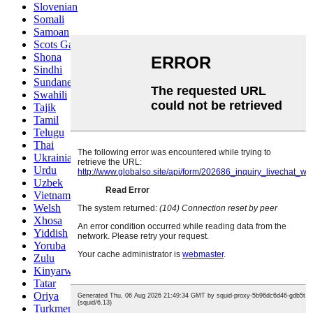
Slovenian
Somali
Samoan
Scots Gaelic
Shona
Sindhi
Sundanese
Swahili
Tajik
Tamil
Telugu
Thai
Ukrainian
Urdu
Uzbek
Vietnamese
Welsh
Xhosa
Yiddish
Yoruba
Zulu
Kinyarwanda
Tatar
Oriya
Turkmen