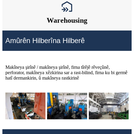
Warehousing
Amûrên Hilberîna Hilberê
Makîneya şirînê / makîneya şirînê, firna tîrêjê rêveçûnê,
perforator, makîneya xêzkirina sar a rast-bilind, firna ku bi germê
hatî dermankirin, û makîneya rastkirinê