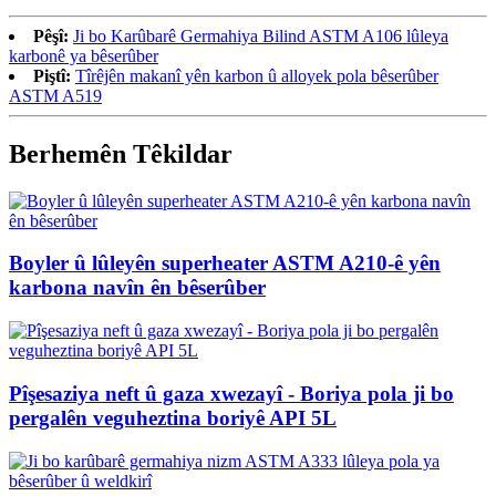
Pêşî:
Ji bo Karûbarê Germahiya Bilind ASTM A106 lûleya
karbonê ya bêserûber
Piştî:
Tîrêjên makanî yên karbon û alloyek pola bêserûber
ASTM A519
Berhemên Têkildar
Boyler û lûleyên superheater ASTM A210-ê yên
karbona navîn ên bêserûber
Pîşesaziya neft û gaza xwezayî - Boriya pola ji bo
pergalên veguheztina boriyê API 5L