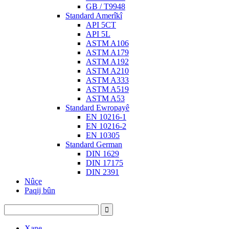
GB / T9948
Standard Amerîkî
API 5CT
API 5L
ASTM A106
ASTM A179
ASTM A192
ASTM A210
ASTM A333
ASTM A519
ASTM A53
Standard Ewropayê
EN 10216-1
EN 10216-2
EN 10305
Standard German
DIN 1629
DIN 17175
DIN 2391
Nûçe
Paqij bûn
Xane