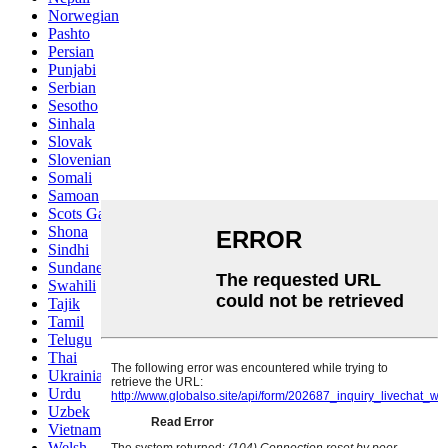
Norwegian
Pashto
Persian
Punjabi
Serbian
Sesotho
Sinhala
Slovak
Slovenian
Somali
Samoan
Scots Gaelic
Shona
Sindhi
Sundanese
Swahili
Tajik
Tamil
Telugu
Thai
Ukrainian
Urdu
Uzbek
Vietnamese
Welsh