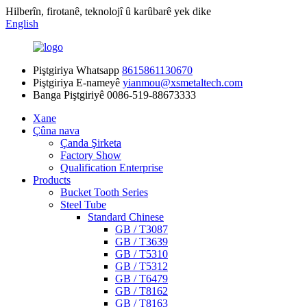
Hilberîn, firotanê, teknolojî û karûbarê yek dike
English
Piştgiriya Whatsapp
8615861130670
Piştgiriya E-nameyê
yianmou@xsmetaltech.com
Banga Piştgiriyê
0086-519-88673333
Xane
Çûna nava
Çanda Şirketa
Factory Show
Qualification Enterprise
Products
Bucket Tooth Series
Steel Tube
Standard Chinese
GB / T3087
GB / T3639
GB / T5310
GB / T5312
GB / T6479
GB / T8162
GB / T8163