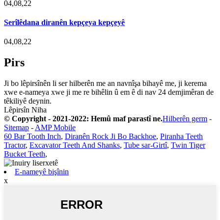
04,08,22
Serîlêdana diranên kepçeya kepçeyê
04,08,22
Pirs
Ji bo lêpirsînên li ser hilberên me an navnîşa bihayê me, ji kerema
xwe e-nameya xwe ji me re bihêlin û em ê di nav 24 demjimêran de
têkiliyê deynin.
Lêpirsîn Niha
© Copyright - 2021-2022: Hemû maf parastî ne.
Hilberên germ
-
Sitemap
-
AMP Mobile
60 Bar Tooth Inch
,
Diranên Rock Ji Bo Backhoe
,
Piranha Teeth
Tractor
,
Excavator Teeth And Shanks
,
Tube sar-Girtî
,
Twin Tiger
Bucket Teeth
,
E-nameyê bişînin
x