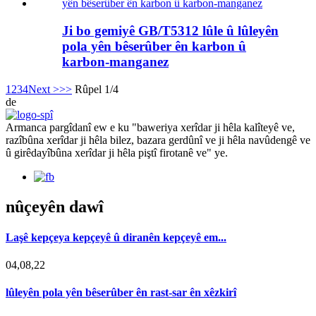
Ji bo gemiyê GB/T5312 lûle û lûleyên
pola yên bêserûber ên karbon û
karbon-manganez
1
2
3
4
Next >
>>
Rûpel 1/4
de
Armanca pargîdanî ew e ku "baweriya xerîdar ji hêla kalîteyê ve,
razîbûna xerîdar ji hêla bilez, bazara gerdûnî ve ji hêla navûdengê ve
û girêdayîbûna xerîdar ji hêla piştî firotanê ve" ye.
nûçeyên dawî
Laşê kepçeya kepçeyê û diranên kepçeyê em...
04,08,22
lûleyên pola yên bêserûber ên rast-sar ên xêzkirî