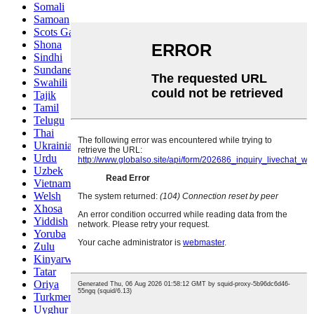
Somali
Samoan
Scots Gaelic
Shona
Sindhi
Sundanese
Swahili
Tajik
Tamil
Telugu
Thai
Ukrainian
Urdu
Uzbek
Vietnamese
Welsh
Xhosa
Yiddish
Yoruba
Zulu
Kinyarwanda
Tatar
Oriya
Turkmen
Uyghur