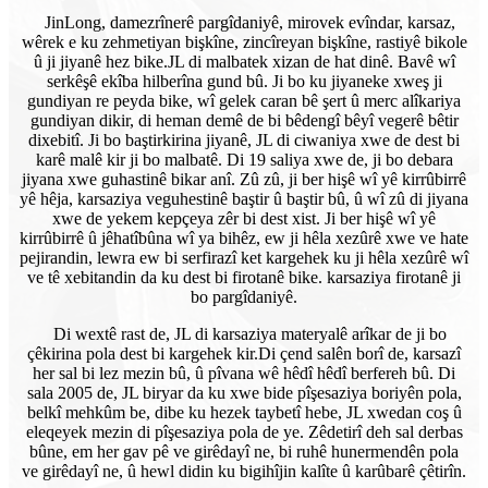
JinLong, damezrînerê pargîdaniyê, mirovek evîndar, karsaz,
wêrek e ku zehmetiyan bişkîne, zincîreyan bişkîne, rastiyê bikole
û ji jiyanê hez bike.
JL di malbatek xizan de hat dinê. Bavê wî
serkêşê ekîba hilberîna gund bû. Ji bo ku jiyaneke xweş ji
gundiyan re peyda bike, wî gelek caran bê şert û merc alîkariya
gundiyan dikir, di heman demê de bi bêdengî bêyî vegerê bêtir
dixebitî. Ji bo baştirkirina jiyanê, JL di ciwaniya xwe de dest bi
karê malê kir ji bo malbatê. Di 19 saliya xwe de, ji bo debara
jiyana xwe guhastinê bikar anî. Zû zû, ji ber hişê wî yê kirrûbirrê
yê hêja, karsaziya veguhestinê baştir û baştir bû, û wî zû di jiyana
xwe de yekem kepçeya zêr bi dest xist. Ji ber hişê wî yê
kirrûbirrê û jêhatîbûna wî ya bihêz, ew ji hêla xezûrê xwe ve hate
pejirandin, lewra ew bi serfirazî ket kargehek ku ji hêla xezûrê wî
ve tê xebitandin da ku dest bi firotanê bike. karsaziya firotanê ji
bo pargîdaniyê.
Di wextê rast de, JL di karsaziya materyalê arîkar de ji bo
çêkirina pola dest bi kargehek kir.
Di çend salên borî de, karsazî
her sal bi lez mezin bû, û pîvana wê hêdî hêdî berfereh bû. Di
sala 2005 de, JL biryar da ku xwe bide pîşesaziya boriyên pola,
belkî mehkûm be, dibe ku hezek taybetî hebe, JL xwedan coş û
eleqeyek mezin di pîşesaziya pola de ye. Zêdetirî deh sal derbas
bûne, em her gav pê ve girêdayî ne, bi ruhê hunermendên pola
ve girêdayî ne, û hewl didin ku bigihîjin kalîte û karûbarê çêtirîn.