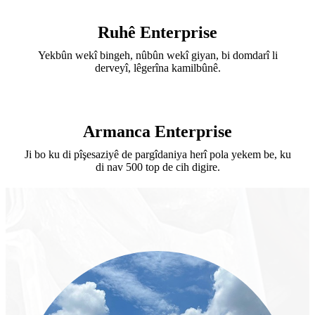
Ruhê Enterprise
Yekbûn wekî bingeh, nûbûn wekî giyan, bi domdarî li
derveyî, lêgerîna kamilbûnê.
Armanca Enterprise
Ji bo ku di pîşesaziyê de pargîdaniya herî pola yekem be, ku
di nav 500 top de cih digire.