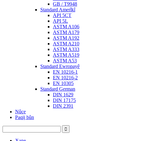
GB / T9948
Standard Amerîkî
API 5CT
API 5L
ASTM A106
ASTM A179
ASTM A192
ASTM A210
ASTM A333
ASTM A519
ASTM A53
Standard Ewropayê
EN 10216-1
EN 10216-2
EN 10305
Standard German
DIN 1629
DIN 17175
DIN 2391
Nûçe
Paqij bûn
Xane