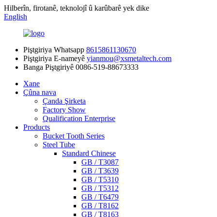
Hilberîn, firotanê, teknolojî û karûbarê yek dike
English
Piştgiriya Whatsapp
8615861130670
Piştgiriya E-nameyê
yianmou@xsmetaltech.com
Banga Piştgiriyê
0086-519-88673333
Xane
Çûna nava
Çanda Şirketa
Factory Show
Qualification Enterprise
Products
Bucket Tooth Series
Steel Tube
Standard Chinese
GB / T3087
GB / T3639
GB / T5310
GB / T5312
GB / T6479
GB / T8162
GB / T8163