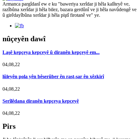
Armanca pargîdanî ew e ku "baweriya xerîdar ji hêla kalîteyê ve,
razîbûna xerîdar ji hêla bilez, bazara gerdûnî ve ji hêla navûdengê ve
û girêdayîbûna xerîdar ji hêla piştî firotanê ve" ye.
nûçeyên dawî
Laşê kepçeya kepçeyê û diranên kepçeyê em...
04,08,22
lûleyên pola yên bêserûber ên rast-sar ên xêzkirî
04,08,22
Serîlêdana diranên kepçeya kepçeyê
04,08,22
Pirs