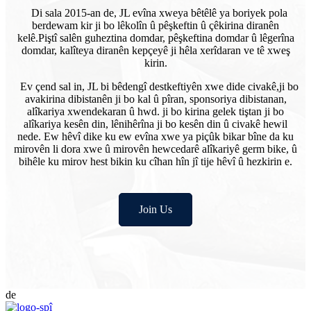
Di sala 2015-an de, JL evîna xweya bêtêlê ya boriyek pola
berdewam kir ji bo lêkolîn û pêşkeftin û çêkirina diranên
kelê.
Piştî salên guheztina domdar, pêşkeftina domdar û lêgerîna
domdar, kalîteya diranên kepçeyê ji hêla xerîdaran ve tê xweş
kirin.
Ev çend sal in, JL bi bêdengî destkeftiyên xwe dide civakê,
ji bo
avakirina dibistanên ji bo kal û pîran, sponsoriya dibistanan,
alîkariya xwendekaran û hwd. ji bo kirina gelek tiştan ji bo
alîkariya kesên din, lênihêrîna ji bo kesên din û civakê hewil
nede. Ew hêvî dike ku ew evîna xwe ya piçûk bikar bîne da ku
mirovên li dora xwe û mirovên hewcedarê alîkariyê germ bike, û
bihêle ku mirov hest bikin ku cîhan hîn jî tije hêvî û hezkirin e.
Join Us
de