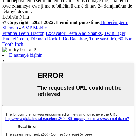
Ji bo lêpirsînên li ser hilberên me an navnîşa bihayê me, ji kerema
xwe e-nameya xwe ji me re bihêlin û em ê di nav 24 demjimêran de
têkiliyê deynin.
Lêpirsîn Niha
© Copyright - 2021-2022: Hemû maf parastî ne.
Hilberên germ
-
Sitemap
-
AMP Mobile
Piranha Teeth Tractor
,
Excavator Teeth And Shanks
,
Twin Tiger
Bucket Teeth
,
Diranên Rock Ji Bo Backhoe
,
Tube sar-Girtî
,
60 Bar
Tooth Inch
,
E-nameyê bişînin
x