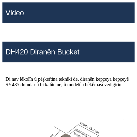
Video
DH420 Diranên Bucket
Di nav lêkolîn û pêşkeftina teknîkî de, diranên kepçeya kepçeyê
SY485 domdar û bi kalîte ne, û modelên bêkêmasî vedigirin.