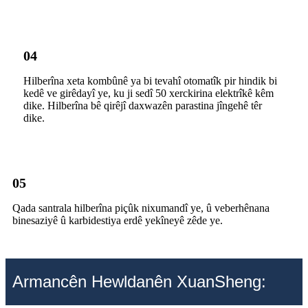
04
Hilberîna xeta kombûnê ya bi tevahî otomatîk pir hindik bi
kedê ve girêdayî ye, ku ji sedî 50 xerckirina elektrîkê kêm
dike. Hilberîna bê qirêjî daxwazên parastina jîngehê têr
dike.
05
Qada santrala hilberîna piçûk nixumandî ye, û veberhênana
binesaziyê û karbidestiya erdê yekîneyê zêde ye.
Armancên Hewldanên XuanSheng: