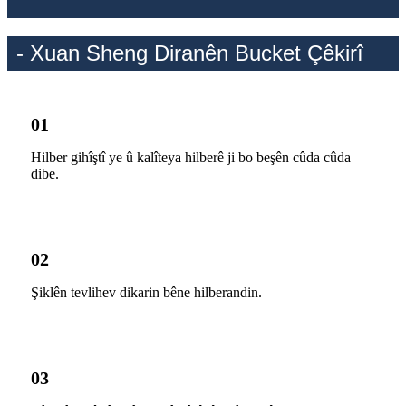
- Xuan Sheng Diranên Bucket Çêkirî
01
Hilber gihîştî ye û kalîteya hilberê ji bo beşên cûda cûda
dibe.
02
Şiklên tevlihev dikarin bêne hilberandin.
03