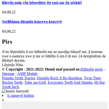
lûleyên pola yên bêserûber ên rast-sar ên xêzkirî
04,08,22
Serîlêdana diranên kepçeya kepçeyê
04,08,22
Pirs
Ji bo lêpirsînên li ser hilberên me an navnîşa bihayê me, ji kerema
xwe e-nameya xwe ji me re bihêlin û em ê di nav 24 demjimêran de
têkiliyê deynin.
Lêpirsîn Niha
© Copyright - 2021-2022: Hemû maf parastî ne.
Hilberên germ
-
Sitemap
-
AMP Mobile
Piranha Teeth Tractor
,
Diranên Rock Ji Bo Backhoe
,
Twin Tiger
Bucket Teeth
,
Tube sar-Girtî
,
Excavator Teeth And Shanks
,
60 Bar
Tooth Inch
,
E-nameyê bişînin
x