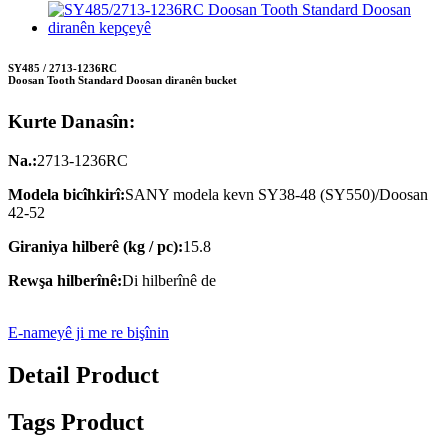
SY485 / 2713-1236RC
Doosan Tooth Standard Doosan diranên bucket
Kurte Danasîn:
Na.:
2713-1236RC
Modela bicîhkirî:
SANY modela kevn SY38-48 (SY550)/Doosan
42-52
Giraniya hilberê (kg / pc):
15.8
Rewşa hilberînê:
Di hilberînê de
E-nameyê ji me re bişînin
Detail Product
Tags Product