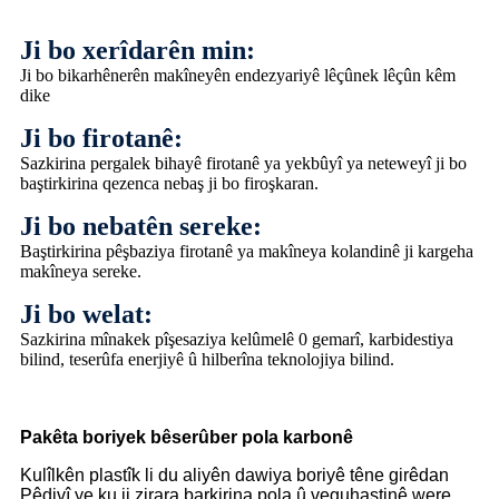
Ji bo xerîdarên min:
Ji bo bikarhênerên makîneyên endezyariyê lêçûnek lêçûn kêm
dike
Ji bo firotanê:
Sazkirina pergalek bihayê firotanê ya yekbûyî ya neteweyî ji bo
baştirkirina qezenca nebaş ji bo firoşkaran.
Ji bo nebatên sereke:
Baştirkirina pêşbaziya firotanê ya makîneya kolandinê ji kargeha
makîneya sereke.
Ji bo welat:
Sazkirina mînakek pîşesaziya kelûmelê 0 gemarî, karbidestiya
bilind, teserûfa enerjiyê û hilberîna teknolojiya bilind.
Pakêta boriyek bêserûber pola karbonê
Kulîlkên plastîk li du aliyên dawiya boriyê têne girêdan
Pêdivî ye ku ji zirara barkirina pola û veguhastinê were