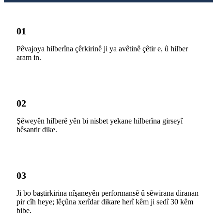
01
Pêvajoya hilberîna çêrkirinê ji ya avêtinê çêtir e, û hilber
aram in.
02
Şêweyên hilberê yên bi nisbet yekane hilberîna girseyî
hêsantir dike.
03
Ji bo baştirkirina nîşaneyên performansê û sêwirana diranan
pir cîh heye; lêçûna xerîdar dikare herî kêm ji sedî 30 kêm
bibe.