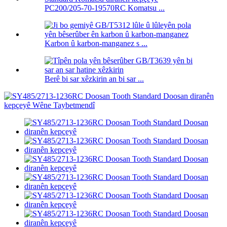
PC200/205-70-19570RC Komatsu ...
Karbon û karbon-manganez s ...
Berê bi sar xêzkirin an bi sar ...