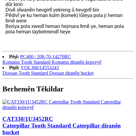
dûr kirin
Divê sîwanên hevgirtî yekreng û hevgirtî bin
Pêdivî ye ku heman kulm (komek) lûleya pola ji heman
firnê were
Boriya pola xwedî heman hejmara firnê ye, heman pola
pola heman taybetmendî heye
Pêşî:
PC400 / 208-70-14270RC
Komatsu Tooth Standard Komatsu diranên kepçeyê
Piştî:
VOL360/14553243
Doosan Tooth Standard Doosan diranên bucket
Berhemên Têkildar
CAT330/1U3452RC
Caterpillar Tooth Standard Caterpillar diranên
bucket