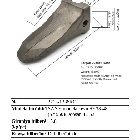
Na.
2713-1236RC
Modela bicîhkirî
SANY modela kevn SY38-48
(SY550)/Doosan 42-52
Giraniya hilberê
15.8
(kg/pc)
Rewşa hilberînê
Di hilberînê de