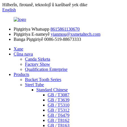
Hilberîn, firotanê, teknolojî û karûbarê yek dike
English
Piştgiriya Whatsapp
8615861130670
Piştgiriya E-nameyê
yianmou@xsmetaltech.com
Banga Piştgiriyê
0086-519-88673333
Xane
Çûna nava
Çanda Şirketa
Factory Show
Qualification Enterprise
Products
Bucket Tooth Series
Steel Tube
Standard Chinese
GB / T3087
GB / T3639
GB / T5310
GB / T5312
GB / T6479
GB / T8162
GB / T8163