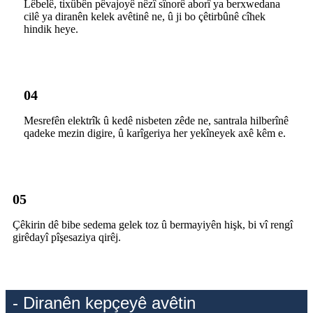
Lêbelê, tixûbên pêvajoyê nêzî sînorê aborî ya berxwedana
cilê ya diranên kelek avêtinê ne, û ji bo çêtirbûnê cîhek
hindik heye.
04
Mesrefên elektrîk û kedê nisbeten zêde ne, santrala hilberînê
qadeke mezin digire, û karîgeriya her yekîneyek axê kêm e.
05
Çêkirin dê bibe sedema gelek toz û bermayiyên hişk, bi vî rengî
girêdayî pîşesaziya qirêj.
- Diranên kepçeyê avêtin