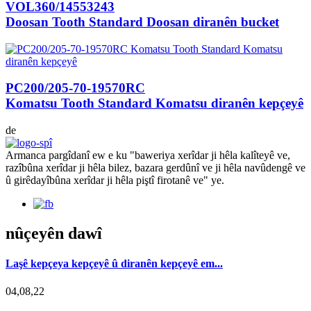
VOL360/14553243
Doosan Tooth Standard Doosan diranên bucket
PC200/205-70-19570RC
Komatsu Tooth Standard Komatsu diranên kepçeyê
de
Armanca pargîdanî ew e ku "baweriya xerîdar ji hêla kalîteyê ve,
razîbûna xerîdar ji hêla bilez, bazara gerdûnî ve ji hêla navûdengê ve
û girêdayîbûna xerîdar ji hêla piştî firotanê ve" ye.
nûçeyên dawî
Laşê kepçeya kepçeyê û diranên kepçeyê em...
04,08,22