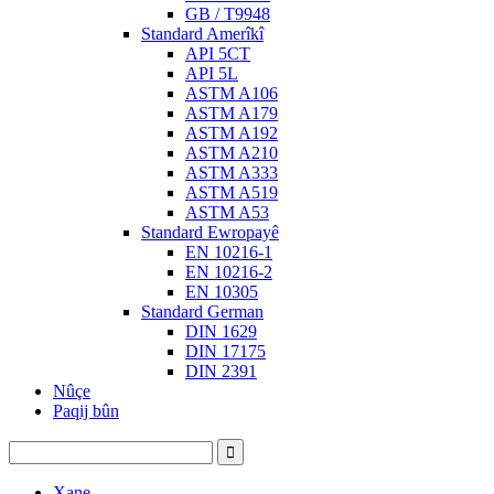
GB / T9948
Standard Amerîkî
API 5CT
API 5L
ASTM A106
ASTM A179
ASTM A192
ASTM A210
ASTM A333
ASTM A519
ASTM A53
Standard Ewropayê
EN 10216-1
EN 10216-2
EN 10305
Standard German
DIN 1629
DIN 17175
DIN 2391
Nûçe
Paqij bûn
Xane